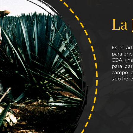
La 
Es el ar
para enco
COA, (in
para dar
campo pa
sido here