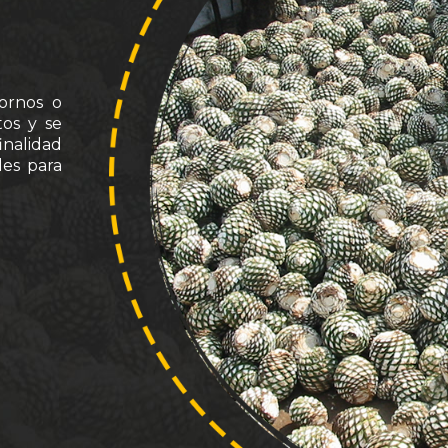
hornos o
tos y se
inalidad
les para