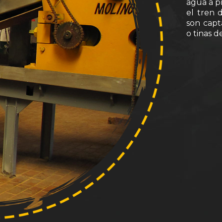
agua a p
el tren 
son capt
o tinas 