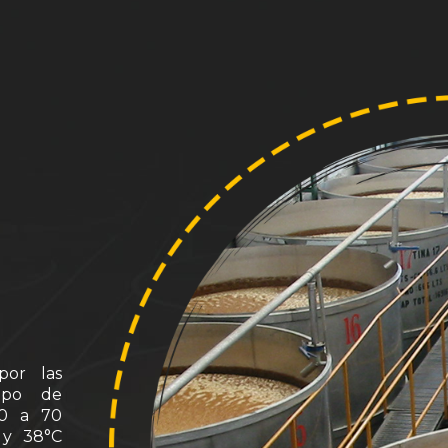
por las
empo de
60 a 70
 y 38°C