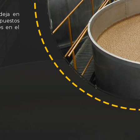
deja en
mpuestos
es en el